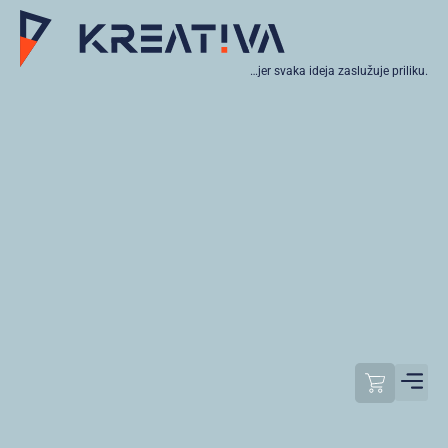
…jer svaka ideja zaslužuje priliku.
Moj raču