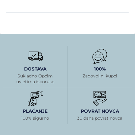
DOSTAVA
100%
Sukladno Općim
Zadovoljni kupci
uvjetima isporuke
PLAĆANJE
POVRAT NOVCA
100% sigurno
30 dana povrat novca