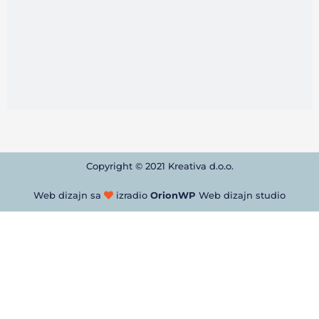
Copyright © 2021 Kreativa d.o.o.
Web dizajn sa
izradio
OrionWP
Web dizajn studio