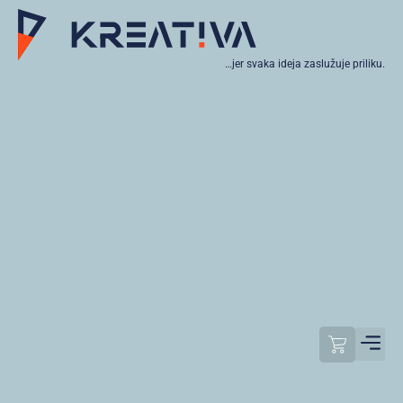
…jer svaka ideja zaslužuje priliku.
Moj raču