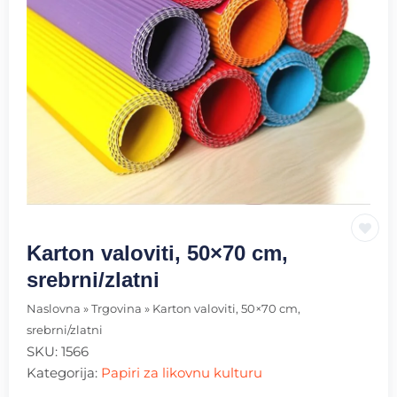
Karton valoviti, 50×70 cm,
srebrni/zlatni
Naslovna
»
Trgovina
»
Karton valoviti, 50×70 cm,
srebrni/zlatni
SKU:
1566
Kategorija:
Papiri za likovnu kulturu