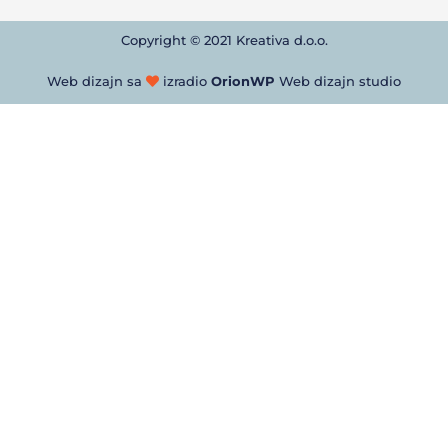
Copyright © 2021 Kreativa d.o.o.
Web dizajn sa
izradio
OrionWP
Web dizajn studio