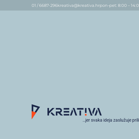
01 / 6687-296
kreativa@kreativa.hr
pon-pet: 8:00 – 14:
…jer svaka ideja zaslužuje pril