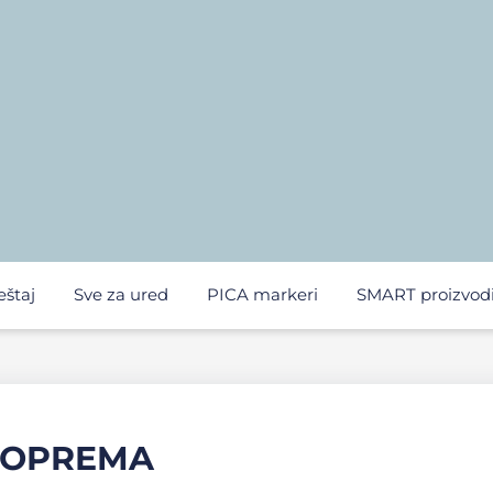
eštaj
Sve za ured
PICA markeri
SMART proizvod
I OPREMA