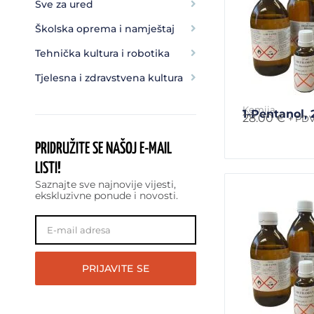
Sve za ured
Školska oprema i namještaj
Tehnička kultura i robotika
Tjelesna i zdravstvena kultura
Kemija
1-Pentanol,
28.00
€
+ PD
PRIDRUŽITE SE NAŠOJ
E-MAIL
LISTI!
Saznajte sve najnovije vijesti,
ekskluzivne ponude i novosti.
PRIJAVITE SE