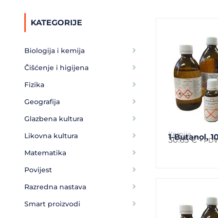
KATEGORIJE
Biologija i kemija
Čišćenje i higijena
Fizika
Geografija
Glazbena kultura
Kemija
Likovna kultura
1-Butanol, 1
30.65
€
+ PDV
Matematika
Povijest
Razredna nastava
Smart proizvodi