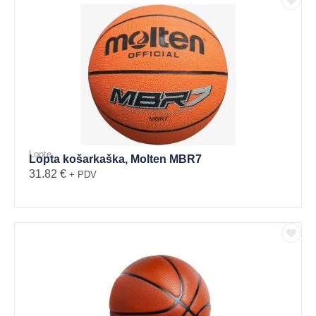
Lopte
Lopta košarkaška, Molten MBR7
31.82
€
+ PDV