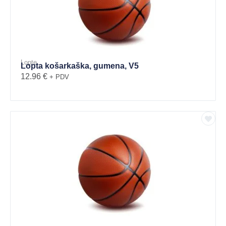
Lopte
Lopta košarkaška, gumena, V5
12.96
€
+ PDV