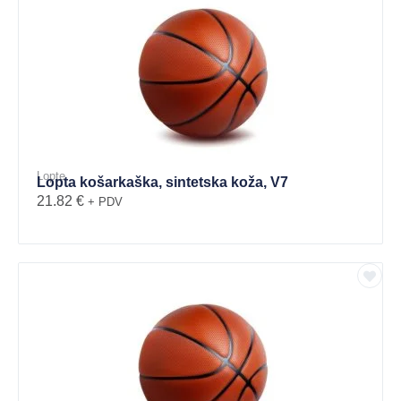
Lopte
Lopta košarkaška, sintetska koža, V7
21.82
€
+ PDV