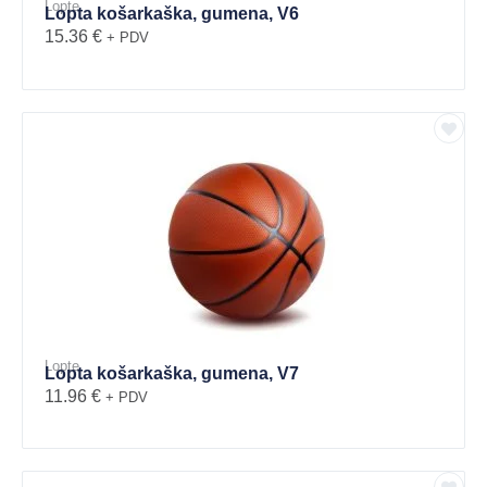
Lopte
Lopta košarkaška, gumena, V6
15.36
€
+ PDV
Lopte
Lopta košarkaška, gumena, V7
11.96
€
+ PDV