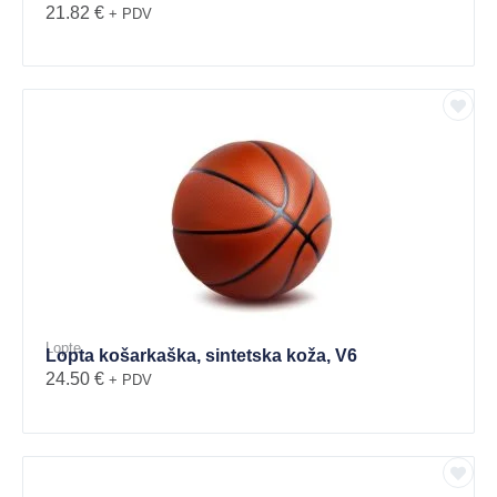
21.82
€
+ PDV
Lopte
Lopta košarkaška, sintetska koža, V6
24.50
€
+ PDV