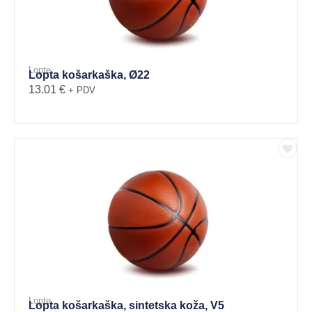
Lopte
Lopta košarkaška, Ø22
13.01
€
+ PDV
Lopte
Lopta košarkaška, sintetska koža, V5