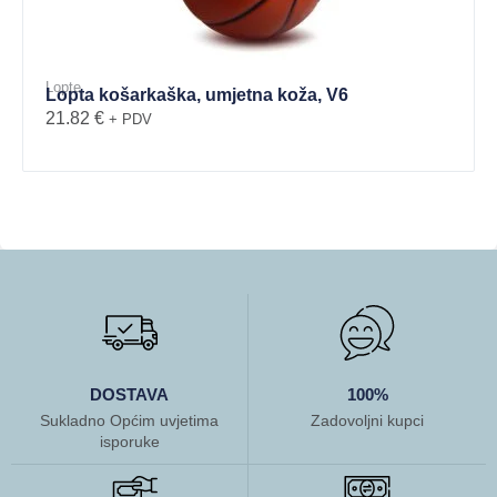
Lopte
Lopta košarkaška, umjetna koža, V6
21.82
€
+ PDV
DOSTAVA
100%
Sukladno Općim uvjetima
Zadovoljni kupci
isporuke