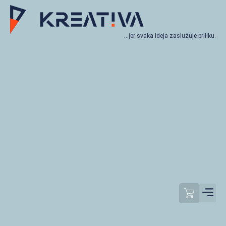
…jer svaka ideja zaslužuje priliku.
Moj račun
Odjavi se