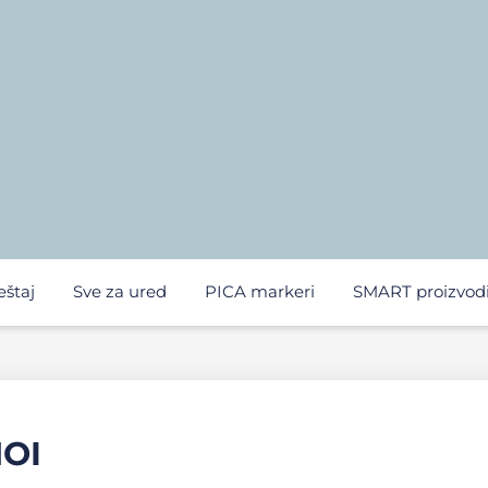
eštaj
Sve za ured
PICA markeri
SMART proizvod
NOI