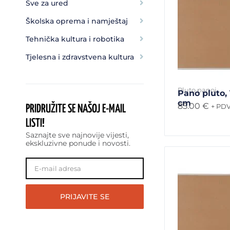
Sve za ured
Školska oprema i namještaj
Tehnička kultura i robotika
Tjelesna i zdravstvena kultura
Pluto panoi
Pano pluto,
cm
85.00
€
+ PD
PRIDRUŽITE SE NAŠOJ
E-MAIL
LISTI!
Saznajte sve najnovije vijesti,
ekskluzivne ponude i novosti.
PRIJAVITE SE