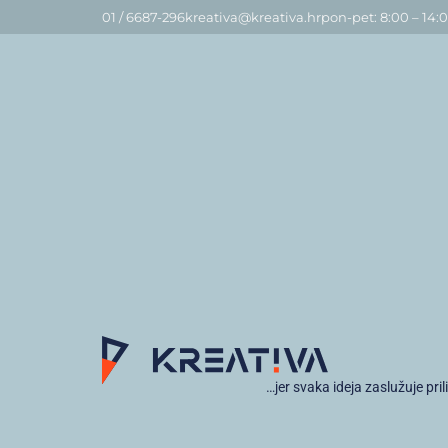
01 / 6687-296
kreativa@kreativa.hr
pon-pet: 8:00 – 14:
…jer svaka ideja zaslužuje pril