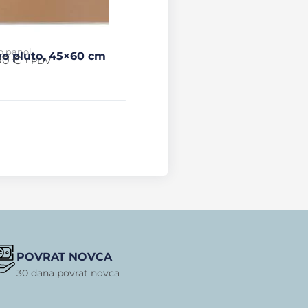
o panoi
o pluto, 45×60 cm
00
€
+ PDV
POVRAT NOVCA
30 dana povrat novca