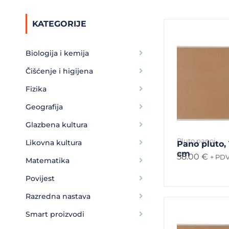
KATEGORIJE
Biologija i kemija
Čišćenje i higijena
Fizika
Geografija
Glazbena kultura
Pluto panoi
Likovna kultura
Pano pluto,
cm
58.00
€
+ PD
Matematika
Povijest
Razredna nastava
Smart proizvodi