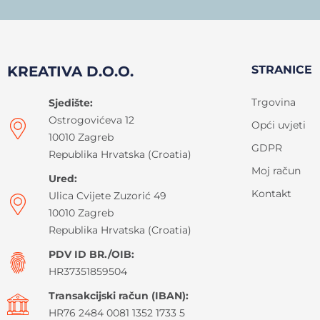
KREATIVA D.O.O.
STRANICE
Trgovina
Sjedište:
Ostrogovićeva 12
Opći uvjeti
10010 Zagreb
GDPR
Republika Hrvatska (Croatia)
Moj račun
Ured:
Kontakt
Ulica Cvijete Zuzorić 49
10010 Zagreb
Republika Hrvatska (Croatia)
PDV ID BR./OIB:
HR37351859504
Transakcijski račun (IBAN):
HR76 2484 0081 1352 1733 5