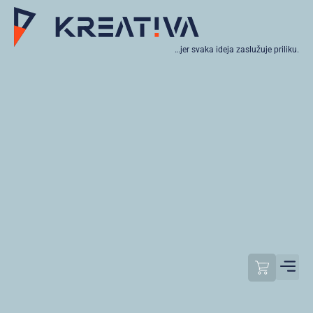
…jer svaka ideja zaslužuje priliku.
Moj raču