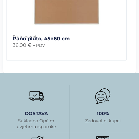
Pluto panoi
Pano pluto, 45×60 cm
36.00
€
+ PDV
DOSTAVA
100%
Sukladno Općim
Zadovoljni kupci
uvjetima isporuke