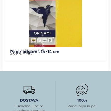
Papiri za likovnu kulturu
Papir origami, 14×14 cm
2.63
€
+ PDV
DOSTAVA
100%
Sukladno Općim
Zadovoljni kupci
uvjetima isporuke