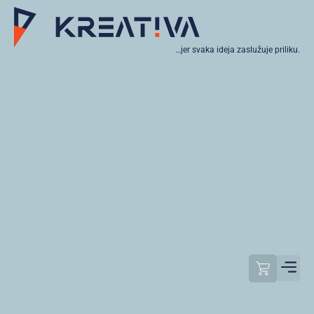
…jer svaka ideja zaslužuje priliku.
Moj raču