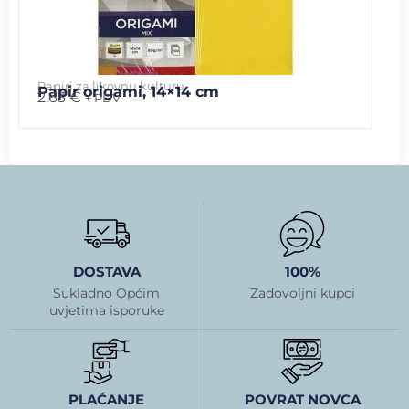
Papiri za likovnu kulturu
Papir origami, 14×14 cm
2.63
€
+ PDV
DOSTAVA
100%
Sukladno Općim
Zadovoljni kupci
uvjetima isporuke
PLAĆANJE
POVRAT NOVCA