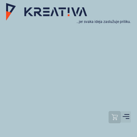
…jer svaka ideja zaslužuje priliku.
Moj raču