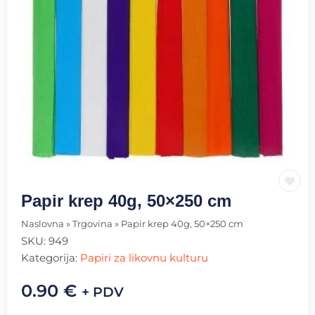
Papir krep 40g, 50×250 cm
Naslovna
»
Trgovina
»
Papir krep 40g, 50×250 cm
SKU:
949
Kategorija:
Papiri za likovnu kulturu
0.90
€
+ PDV