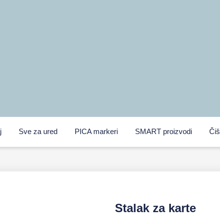
j
Sve za ured
PICA markeri
SMART proizvodi
Čiš
Stalak za karte