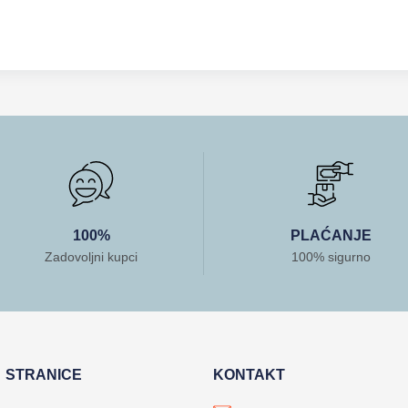
100%
PLAĆANJE
Zadovoljni kupci
100% sigurno
STRANICE
KONTAKT