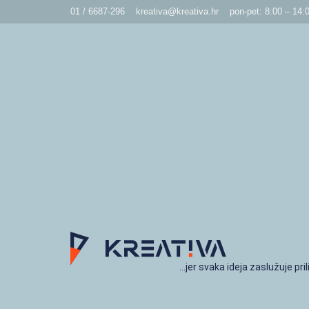
01 / 6687-296
kreativa@kreativa.hr
pon-pet: 8:00 – 14:
…jer svaka ideja zaslužuje pril