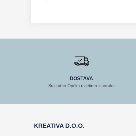
DOSTAVA
Sukladno Općim uvjetima isporuke
KREATIVA D.O.O.