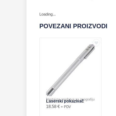
Loading...
POVEZANI PROIZVODI
Nastavna sredstva za geografiju
Laserski pokazivač
18.58
€
+ PDV