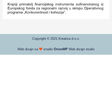
Copyright © 2021 Kreativa d.o.o.
Web dizajn sa
izradio
OrionWP
Web dizajn studio