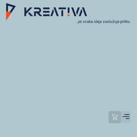
…jer svaka ideja zaslužuje priliku.
Moj račun
Odjavi se