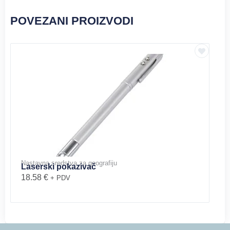
POVEZANI PROIZVODI
Nastavna sredstva za geografiju
Laserski pokazivač
18.58
€
+ PDV