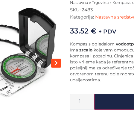
Naslovna
»
Trgovina
»
Kompas s 
SKU:
2483
Kategorija:
Nastavna sredstva
33.52
€
+ PDV
Kompas s ogledalom
vodootp
Ima
zrcalo
koje vam omogućuje
kompasa i pozadinu. Činjenica
isto vrijeme kada je referentn
poželjnijima za određivanje to
otvorenom terenu gdje morate 
udaljenostima.