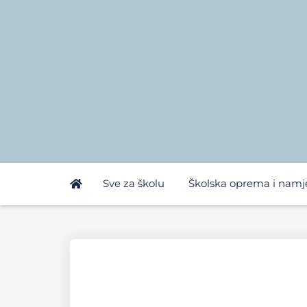
Sve za školu
Školska oprema i namj