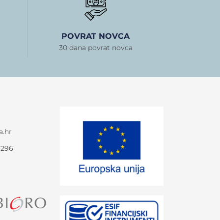
POVRAT NOVCA
30 dana povrat novca
a.hr
-296