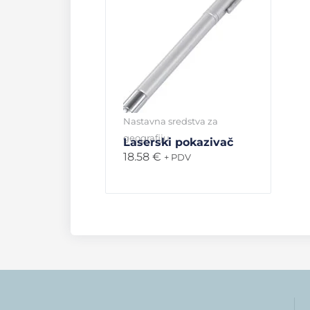
Nastavna sredstva za
geografiju
Laserski pokazivač
18.58
€
+ PDV