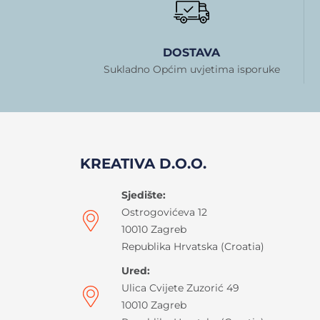
DOSTAVA
Sukladno Općim uvjetima isporuke
KREATIVA D.O.O.
Sjedište:
Ostrogovićeva 12
10010 Zagreb
Republika Hrvatska (Croatia)
Ured:
Ulica Cvijete Zuzorić 49
10010 Zagreb