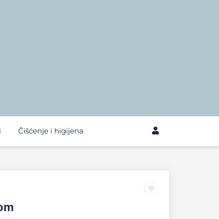
i
Čišćenje i higijena
lom