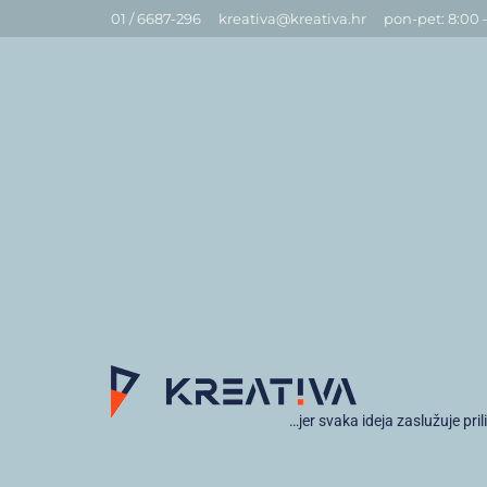
01 / 6687-296
kreativa@kreativa.hr
pon-pet: 8:00 
…jer svaka ideja zaslužuje pril