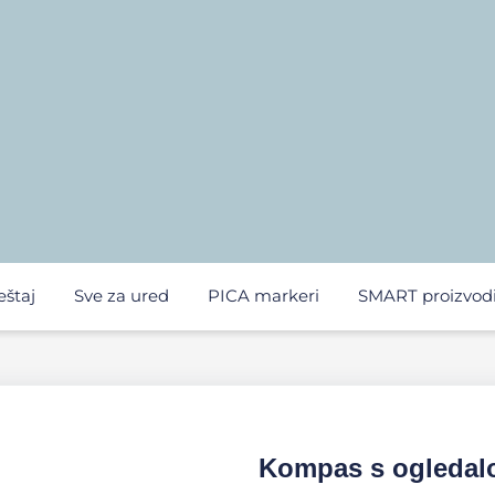
eštaj
Sve za ured
PICA markeri
SMART proizvod
Kompas s ogleda