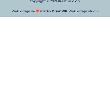
Copyright © 2021 Kreativa d.o.o.
Web dizajn sa
izradio
OrionWP
Web dizajn studio