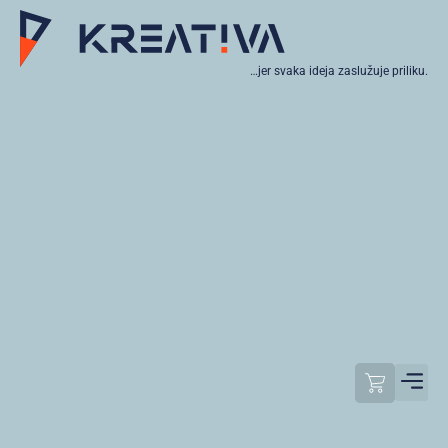
…jer svaka ideja zaslužuje priliku.
Moj raču