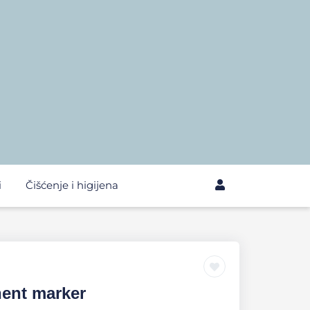
i
Čišćenje i higijena
ent marker