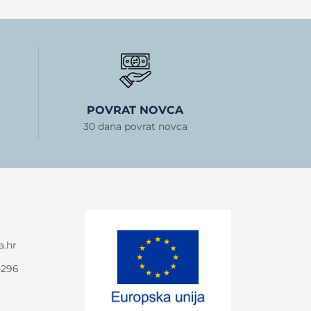
POVRAT NOVCA
30 dana povrat novca
a.hr
-296