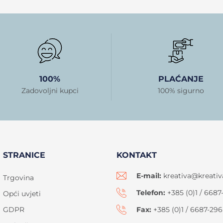
100%
PLAĆANJE
Zadovoljni kupci
100% sigurno
STRANICE
KONTAKT
E-mail:
kreativa@kreativ
Trgovina
Telefon:
+385 (0)1 / 6687
Opći uvjeti
GDPR
Fax:
+385 (0)1 / 6687-296