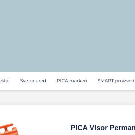
eštaj
Sve za ured
PICA markeri
SMART proizvod
PICA Visor Perman