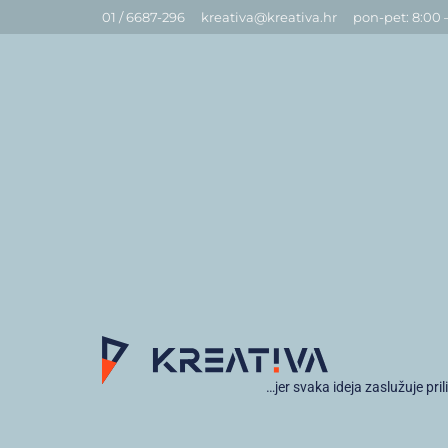
01 / 6687-296
kreativa@kreativa.hr
pon-pet: 8:00 
…jer svaka ideja zaslužuje pril