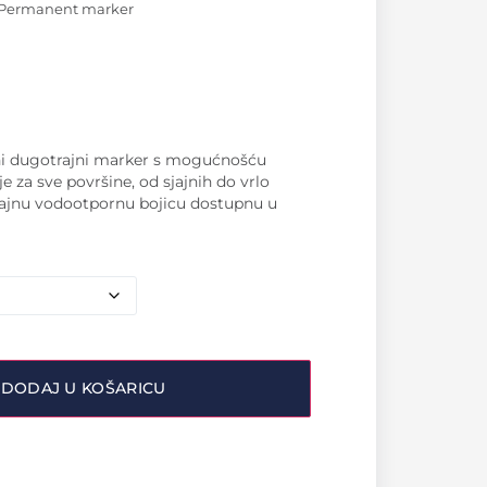
r Permanent marker
ni dugotrajni marker s mogućnošću
je za sve
površine, od sjajnih do vrlo
trajnu vodootpornu bojicu dostupnu u
DODAJ U KOŠARICU