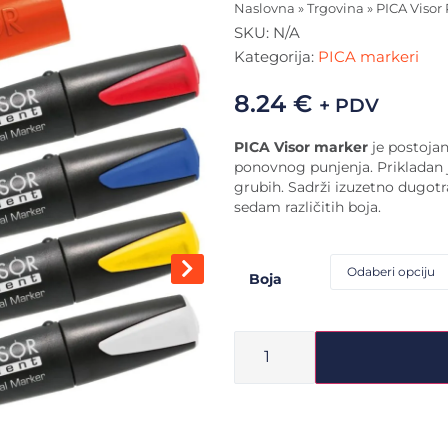
Naslovna
»
Trgovina
»
PICA Viso
SKU:
N/A
Kategorija:
PICA markeri
8.24
€
+ PDV
PICA Visor marker
je postoja
ponovnog punjenja. Prikladan 
grubih
. Sadrži izuzetno dugo
sedam različitih boja.
Boja