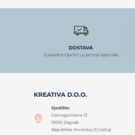
DOSTAVA
Sukladno Općim uvjetima isporuke
KREATIVA D.O.O.
Sjedište:
Ostrogovićeva 12
10010 Zagreb
Republika Hrvatska (Croatia)