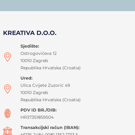
KREATIVA D.O.O.
Sjedište:
Ostrogovićeva 12
10010 Zagreb
Republika Hrvatska (Croatia)
Ured:
Ulica Cvijete Zuzorić 49
10010 Zagreb
Republika Hrvatska (Croatia)
PDV ID BR./OIB:
HR37351859504
Transakcijski račun (IBAN):
HR76 2484 0081 1352 1733 5