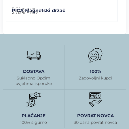
PICA markeri
PICA Magnetski držač
2.78
€
+ PDV
DOSTAVA
100%
Sukladno Općim
Zadovoljni kupci
uvjetima isporuke
PLAĆANJE
POVRAT NOVCA
100% sigurno
30 dana povrat novca