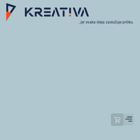
…jer svaka ideja zaslužuje priliku.
Moj raču