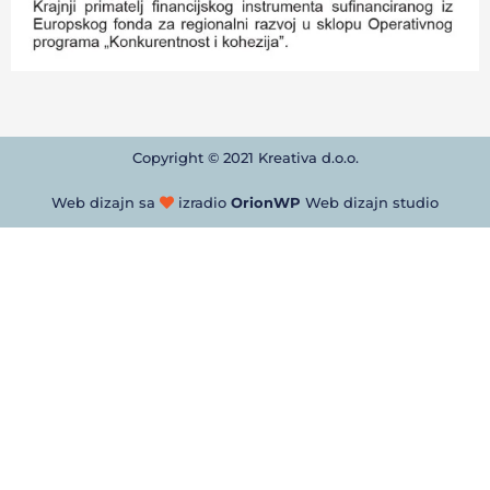
Copyright © 2021 Kreativa d.o.o.
Web dizajn sa
izradio
OrionWP
Web dizajn studio