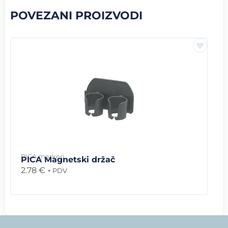
POVEZANI PROIZVODI
PICA markeri
PICA Magnetski držač
2.78
€
+ PDV