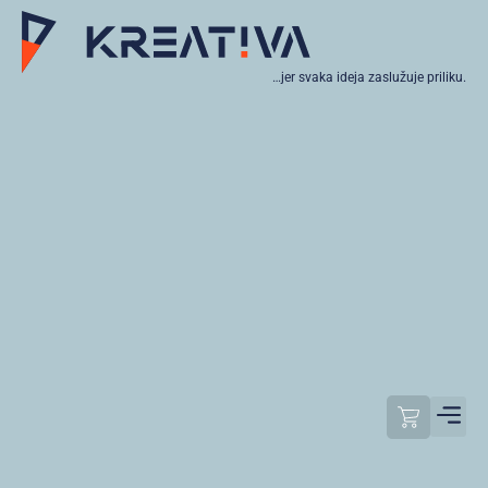
…jer svaka ideja zaslužuje priliku.
Moj raču