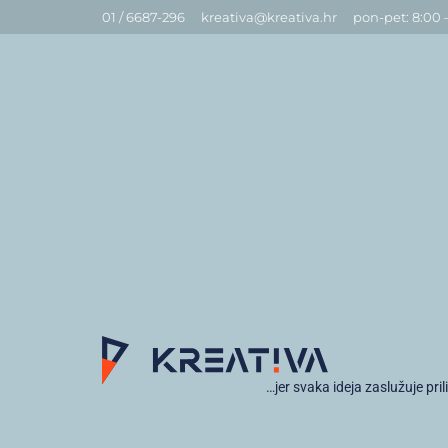
01 / 6687-296
kreativa@kreativa.hr
pon-pet: 8:00 
…jer svaka ideja zaslužuje pril