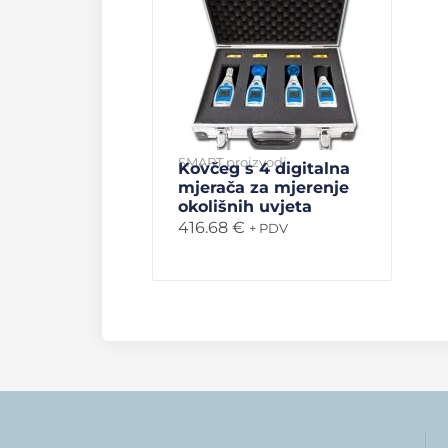
SMART proizvodi
Kovčeg s 4 digitalna
mjerača za mjerenje
okolišnih uvjeta
416.68
€
+ PDV