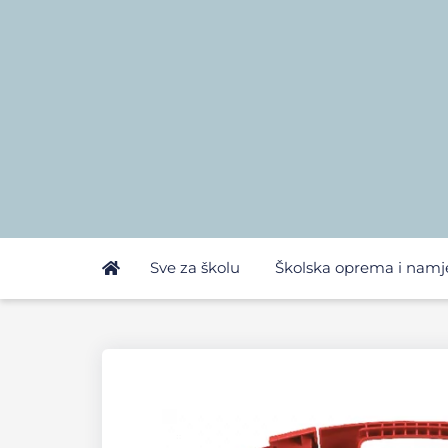
Sve za školu
Školska oprema i namj