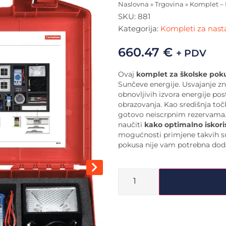
Naslovna
»
Trgovina
»
Komplet – 
SKU:
881
Kategorija:
Kompleti za nasta
660.47
€
+ PDV
Ovaj
komplet za školske pok
Sunčeve energije. Usvajanje z
obnovljivih izvora energije p
obrazovanja. Kao središnja točk
gotovo neiscrpnim rezervama
naučiti
kako optimalno iskori
mogućnosti primjene takvih sus
pokusa nije vam potrebna do