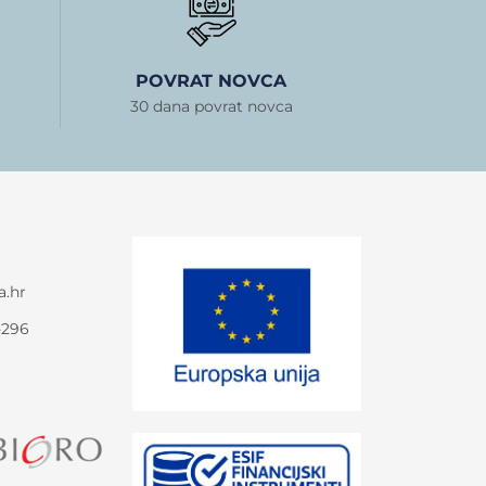
POVRAT NOVCA
30 dana povrat novca
a.hr
-296