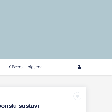
i
Čišćenje i higijena
onski sustavi