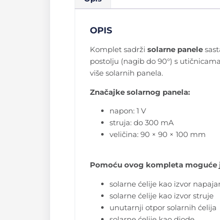
OPIS
Komplet sadrži
solarne panele
sast
postolju (nagib do 90°) s utičnicam
više solarnih panela.
Značajke solarnog panela:
napon: 1 V
struja: do 300 mA
veličina: 90 × 90 × 100 mm
Pomoću ovog kompleta moguće je
solarne ćelije kao izvor napaja
solarne ćelije kao izvor struje
unutarnji otpor solarnih ćelija
solarne ćelije kao diode