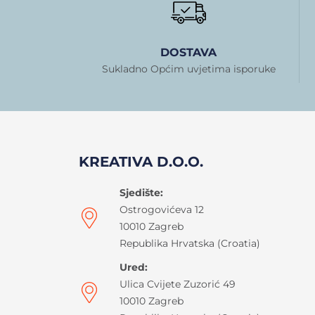
DOSTAVA
Sukladno Općim uvjetima isporuke
KREATIVA D.O.O.
Sjedište:
Ostrogovićeva 12
10010 Zagreb
Republika Hrvatska (Croatia)
Ured:
Ulica Cvijete Zuzorić 49
10010 Zagreb