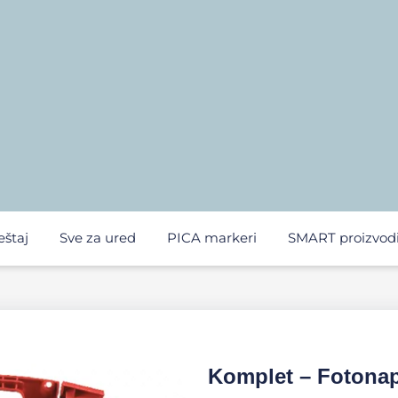
eštaj
Sve za ured
PICA markeri
SMART proizvod
Komplet – Fotonap