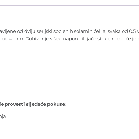
avljene od dviju serijski spojenih solarnih ćelija, svaka od 0.
a od 4 mm. Dobivanje višeg napona ili jače struje moguće je p
 provesti sljedeće pokuse
:
nja