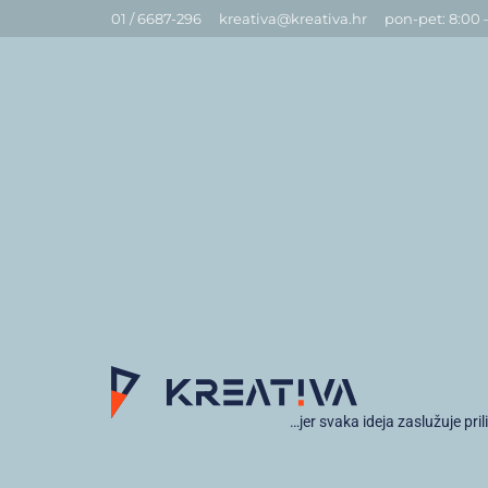
01 / 6687-296
kreativa@kreativa.hr
pon-pet: 8:00 
…jer svaka ideja zaslužuje pril