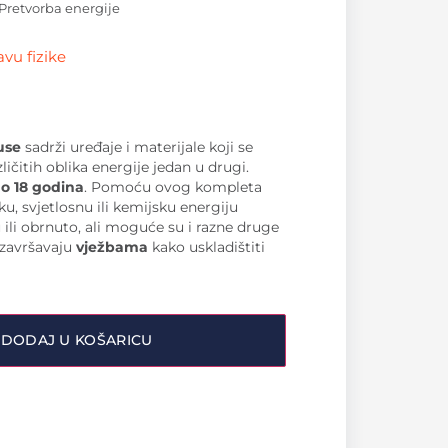
Pretvorba energije
vu fizike
use
sadrži uređaje i materijale koji se
ličitih oblika energije jedan u drugi.
do 18 godina
. Pomoću ovog kompleta
, svjetlosnu ili kemijsku energiju
u ili obrnuto, ali moguće su i razne druge
 završavaju
vježbama
kako uskladištiti
DODAJ U KOŠARICU