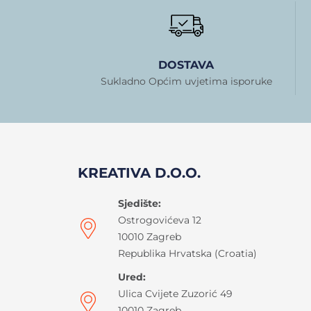
DOSTAVA
Sukladno Općim uvjetima isporuke
KREATIVA D.O.O.
Sjedište:
Ostrogovićeva 12
10010 Zagreb
Republika Hrvatska (Croatia)
Ured:
Ulica Cvijete Zuzorić 49
10010 Zagreb