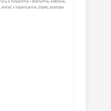
čnicu s nosačima i stativima, kablove,
kotač s lopaticama, žlijeb, postolje