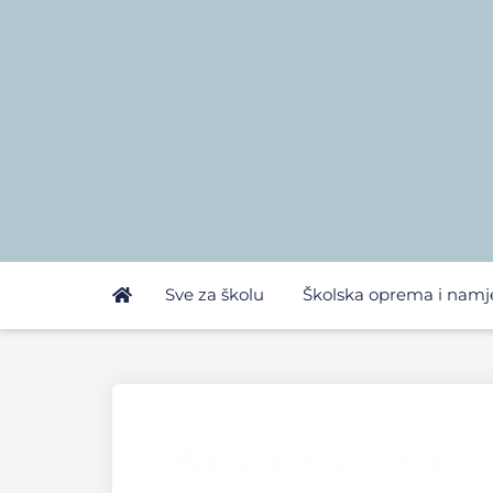
Sve za školu
Školska oprema i namj