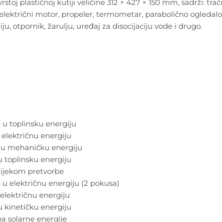
rstoj plastičnoj kutiji veličine 312 × 427 × 150 mm, sadrži: tra
električni motor, propeler, termometar, parabolično ogledalo, 
, otpornik, žarulju, uređaj za disocijaciju vode i drugo.
u toplinsku energiju
 električnu energiju
e u mehaničku energiju
u toplinsku energiju
 tijekom pretvorbe
u električnu energiju (2 pokusa)
 električnu energiju
u kinetičku energiju
a solarne energije