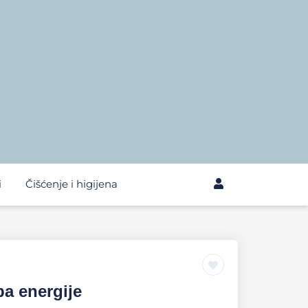
i
Čišćenje i higijena
ba energije