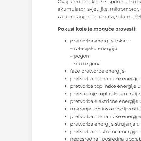
Ovaj komplet, koji se isporučuje u čv
akumulator, svjetiljke, mikromotor, 
za umetanje elemenata, solarnu ćeliju
Pokusi koje je moguće provesti
:
pretvorba energije toka u:
– rotacijsku energiju
– pogon
– silu uzgona
faze pretvorbe energije
pretvorba mehaničke energije 
pretvorba toplinske energije u
pretvaranje toplinske energij
pretvorba električne energije 
mjerenje toplinske vodljivosti
pretvorba mehaničke energije 
pretvorba energije strujanja u
pretvorba električne energije 
neposredna i posredna uporab