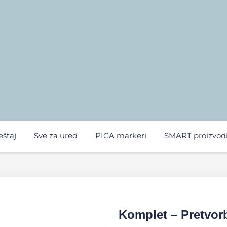
eštaj
Sve za ured
PICA markeri
SMART proizvod
Komplet – Pretvor