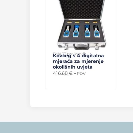
SMART proizvodi
Kovčeg s 4 digitalna
mjerača za mjerenje
okolišnih uvjeta
416.68
€
+ PDV