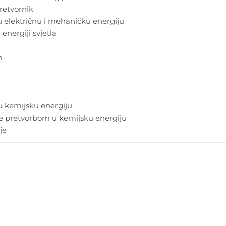
pretvornik
u električnu i mehaničku energiju
energiji svjetla
m
:
 u kemijsku energiju
ije pretvorbom u kemijsku energiju
je