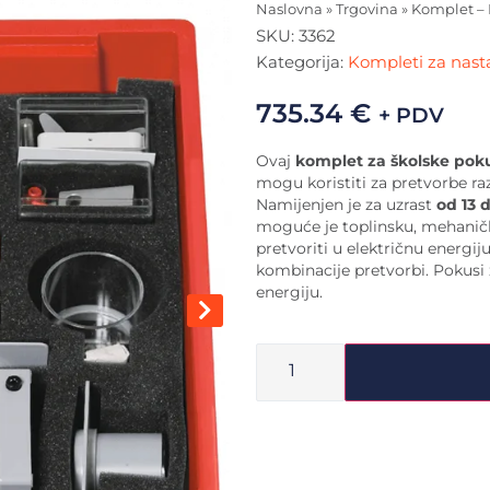
Naslovna
»
Trgovina
»
Komplet – 
SKU:
3362
Kategorija:
Kompleti za nasta
735.34
€
+ PDV
Ovaj
komplet za školske pok
mogu koristiti za pretvorbe raz
Namijenjen je za uzrast
od 13 
moguće je toplinsku, mehaničku
pretvoriti u električnu energij
kombinacije pretvorbi. Pokusi
energiju.