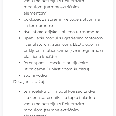
vodu (na postolju) s Peltierovim
modulom (termoelektričnim
elementom)
poklopac za spremnike vode s otvorima
za termometre
dva laboratorijska staklena termometra
upravljački modul s ugrađenim motorom
i ventilatorom, zujalicom, LED diodom i
priključnim utičnicama (sve integrirano u
plastično kućište)
fotonaponski modul s priključnim
utičnicama (u plastičnom kućištu)
spojni vodiči
Detaljan sadržaj:
termoelektrični modul koji sadrži dva
staklena spremnika za toplu i hladnu
vodu (na postolju) s Peltierovim
modulom (termoelektričnim