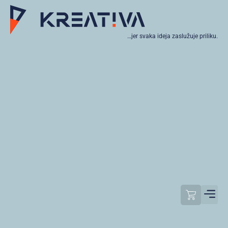
…jer svaka ideja zaslužuje priliku.
Moj raču