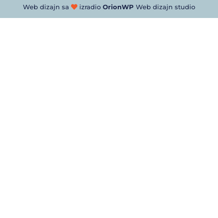
Web dizajn sa
izradio
OrionWP
Web dizajn studio