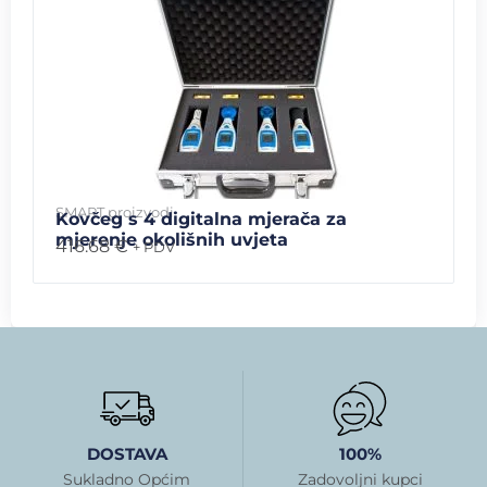
SMART proizvodi
Kovčeg s 4 digitalna mjerača za
mjerenje okolišnih uvjeta
416.68
€
+ PDV
DOSTAVA
100%
Sukladno Općim
Zadovoljni kupci