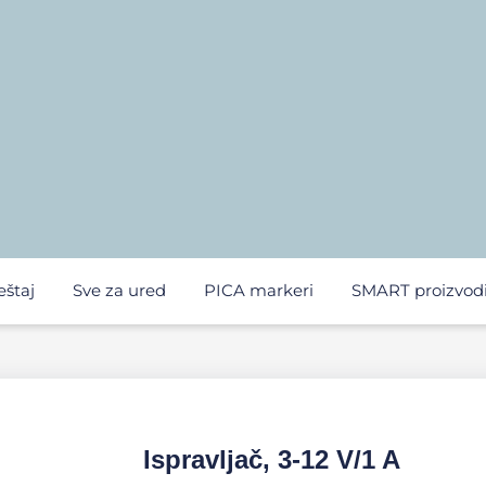
eštaj
Sve za ured
PICA markeri
SMART proizvod
Ispravljač, 3-12 V/1 A