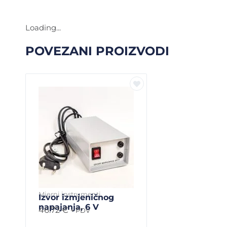
Loading...
POVEZANI PROIZVODI
Mjerni instrumenti
Izvor izmjeničnog
napajanja, 6 V
46.72
€
+ PDV