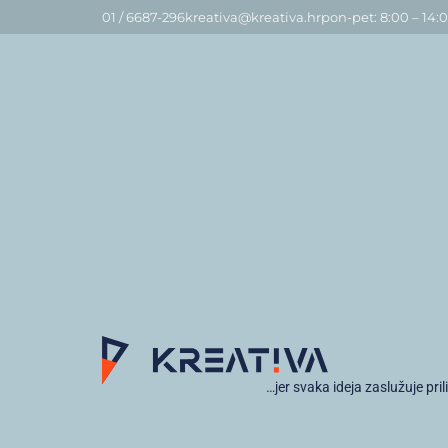
01 / 6687-296
kreativa@kreativa.hr
pon-pet: 8:00 – 14:
…jer svaka ideja zaslužuje pril