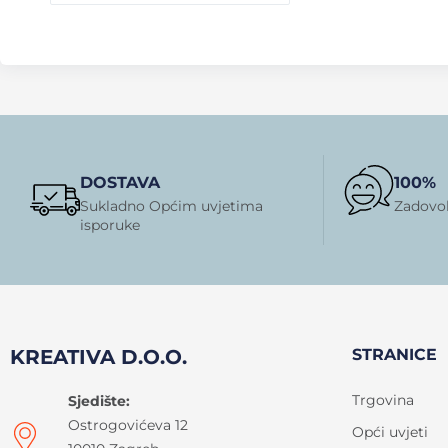
DOSTAVA
100%
Sukladno Općim uvjetima
Zadovol
isporuke
KREATIVA D.O.O.
STRANICE
Trgovina
Sjedište:
Ostrogovićeva 12
Opći uvjeti