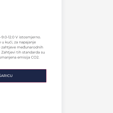
-9.0-12.0 V istosmjerno.
 u kući, za napajanje
ne zahtjeve međunarodnih
 Zahtjevi tih standarda su
 smanjena emisija CO2.
ŠARICU