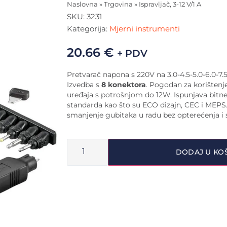
Naslovna
»
Trgovina
»
Ispravljač, 3-12 V/1 A
SKU:
3231
Kategorija:
Mjerni instrumenti
20.66
€
+ PDV
Pretvarač napona s 220V na 3.0-4.5-5.0-6.0-7.5
Izvedba s
8 konektora
. Pogodan za korištenje
uređaja s potrošnjom do 12W. Ispunjava bit
standarda kao što su ECO dizajn, CEC i MEPS.
smanjenje gubitaka u radu bez opterećenja i
DODAJ U KO