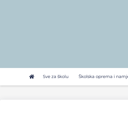
Sve za školu
Školska oprema i namj