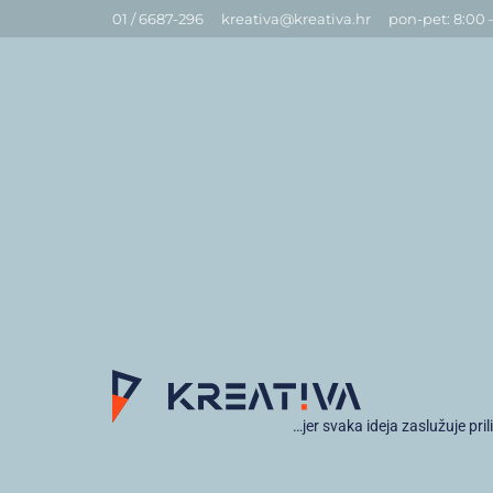
01 / 6687-296
kreativa@kreativa.hr
pon-pet: 8:00 
…jer svaka ideja zaslužuje pril