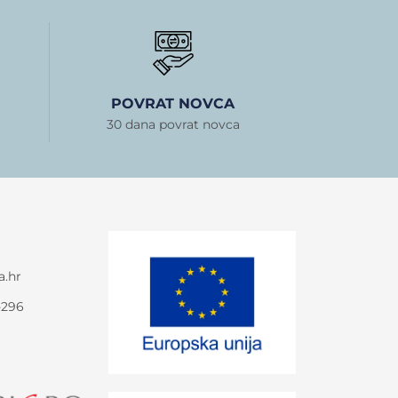
POVRAT NOVCA
30 dana povrat novca
a.hr
-296