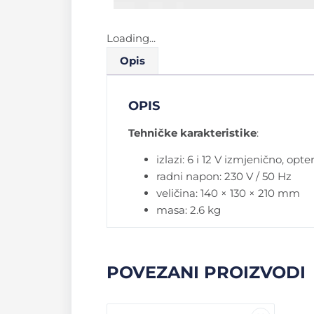
Loading...
Opis
OPIS
Tehničke karakteristike
:
izlazi: 6 i 12 V izmjenično, opte
radni napon: 230 V / 50 Hz
veličina: 140 × 130 × 210 mm
masa: 2.6 kg
POVEZANI PROIZVODI