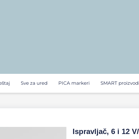
eštaj
Sve za ured
PICA markeri
SMART proizvod
Ispravljač, 6 i 12 V