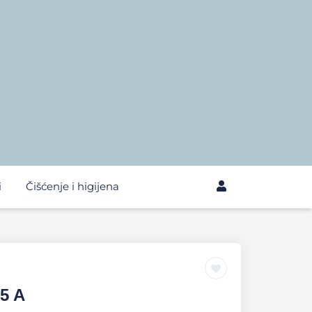
i
Čišćenje i higijena
/5 A