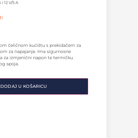
 i 12 V/5 A
ti
anom čeličnom kućištu s prekidačem za
ablom za napajanje. Ima sigurnosne
ja za izmjenični napon te termičku
kog spoja.
DODAJ U KOŠARICU