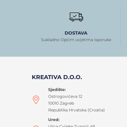
DOSTAVA
Sukladno Općim uvjetima isporuke
KREATIVA D.O.O.
Sjedište:
Ostrogovićeva 12
10010 Zagreb
Republika Hrvatska (Croatia)
Ured:
Ulica Cvijete Zuzorić 49