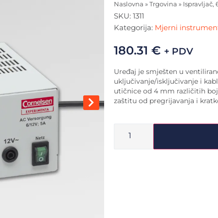
Naslovna
»
Trgovina
»
Ispravljač, 6
SKU:
1311
Kategorija:
Mjerni instrumen
180.31
€
+ PDV
Uređaj je smješten u ventilir
uključivanje/isključivanje i k
utičnice od 4 mm različitih bo
zaštitu od pregrijavanja i krat