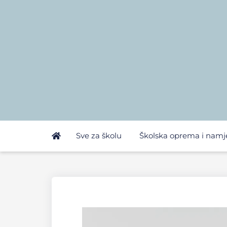
Sve za školu
Školska oprema i namj