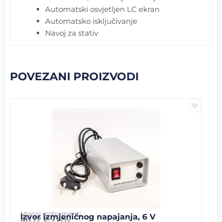
Automatski osvjetljen LC ekran
Automatsko isključivanje
Navoj za stativ
POVEZANI PROIZVODI
Mjerni instrumenti
Izvor izmjeničnog napajanja, 6 V
46.72
€
+ PDV