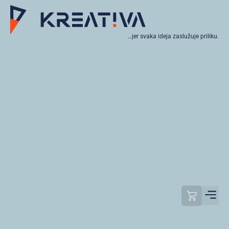
…jer svaka ideja zaslužuje priliku.
Moj raču