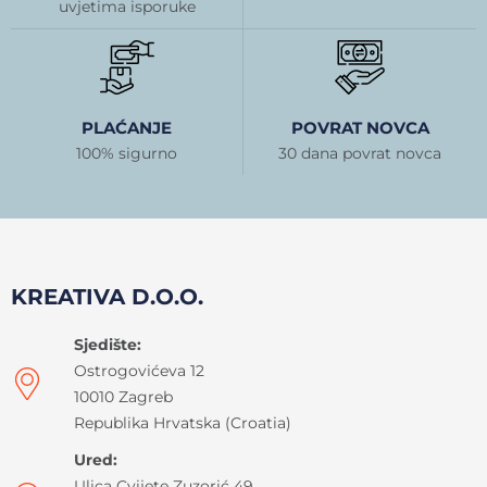
uvjetima isporuke
PLAĆANJE
POVRAT NOVCA
100% sigurno
30 dana povrat novca
KREATIVA D.O.O.
Sjedište:
Ostrogovićeva 12
10010 Zagreb
Republika Hrvatska (Croatia)
Ured:
Ulica Cvijete Zuzorić 49