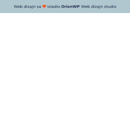
Web dizajn sa
izradio
OrionWP
Web dizajn studio