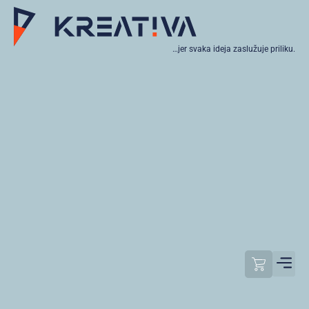
…jer svaka ideja zaslužuje priliku.
Moj raču