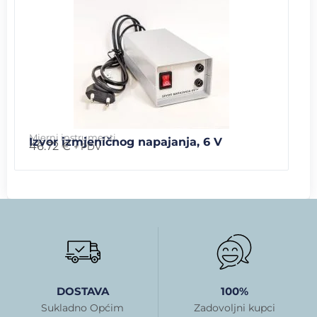
Mjerni instrumenti
Izvor izmjeničnog napajanja, 6 V
46.72
€
+ PDV
DOSTAVA
100%
Sukladno Općim
Zadovoljni kupci