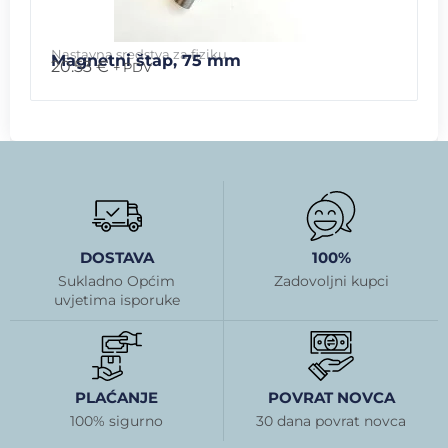
Nastavna sredstva za fiziku
Magnetni štap, 75 mm
20.53
€
+ PDV
DOSTAVA
100%
Sukladno Općim
Zadovoljni kupci
uvjetima isporuke
PLAĆANJE
POVRAT NOVCA
100% sigurno
30 dana povrat novca