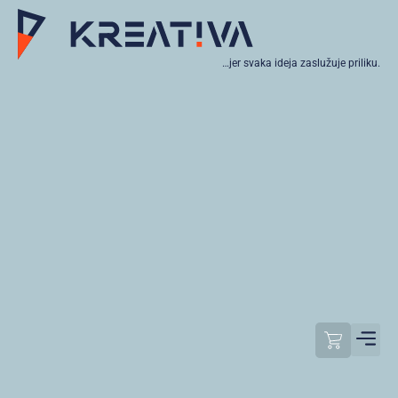
…jer svaka ideja zaslužuje priliku.
Moj raču