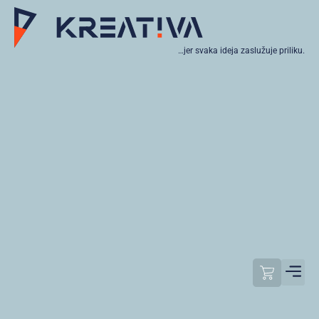
…jer svaka ideja zaslužuje priliku.
Moj raču