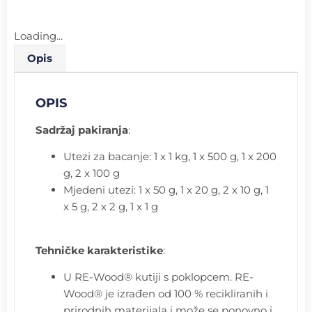
Loading...
Opis
OPIS
Sadržaj pakiranja
:
Utezi za bacanje: 1 x 1 kg, 1 x 500 g, 1 x 200
g, 2 x 100 g
Mjedeni utezi: 1 x 50 g, 1 x 20 g, 2 x 10 g, 1
x 5 g, 2 x 2 g, 1 x 1 g
Tehničke karakteristike
:
U RE-Wood® kutiji s poklopcem.
RE-
Wood® je izrađen od 100 % recikliranih i
prirodnih materijala i može se ponovno i