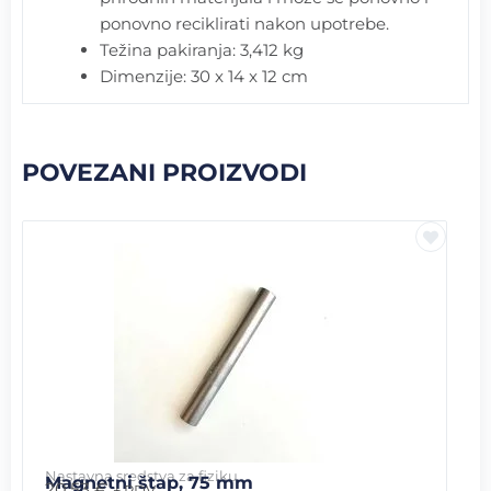
ponovno reciklirati nakon upotrebe.
T
ežina pakiranja: 3,412 kg
Dimenzije: 30 x 14 x 12 cm
POVEZANI PROIZVODI
Nastavna sredstva za fiziku
Magnetni štap, 75 mm
20.53
€
+ PDV