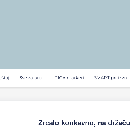
eštaj
Sve za ured
PICA markeri
SMART proizvod
Zrcalo konkavno, na držač