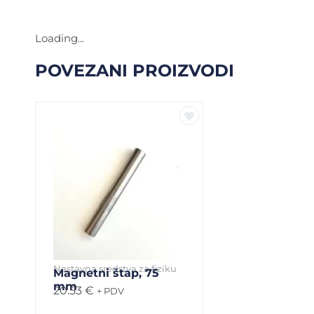
Loading...
POVEZANI PROIZVODI
Nastavna sredstva za fiziku
Magnetni štap, 75
mm
20.53
€
+ PDV