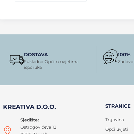
DOSTAVA
100%
Sukladno Općim uvjetima
Zadovol
isporuke
KREATIVA D.O.O.
STRANICE
Trgovina
Sjedište:
Ostrogovićeva 12
Opći uvjeti