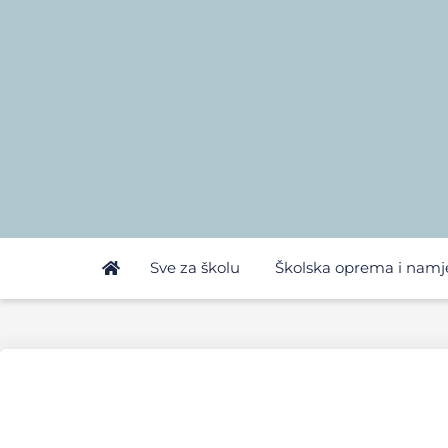
Sve za školu
Školska oprema i namj