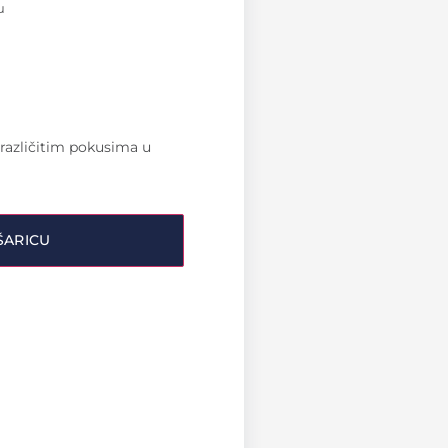
u
 različitim pokusima u
ŠARICU