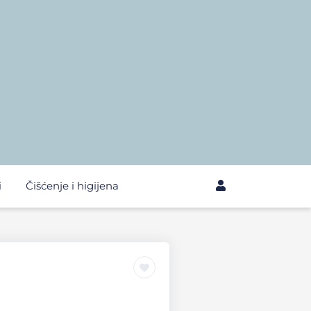
i
Čišćenje i higijena
u