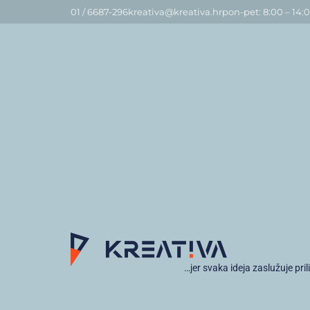
01 / 6687-296
kreativa@kreativa.hr
pon-pet: 8:00 – 14:
…jer svaka ideja zaslužuje pril