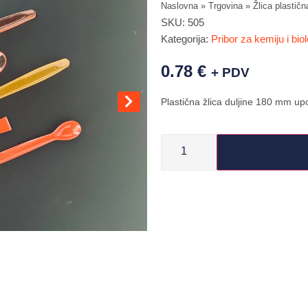
Naslovna
»
Trgovina
»
Žlica plastič
SKU:
505
Kategorija:
Pribor za kemiju i biol
0.78
€
+ PDV
Plastična žlica duljine 180 mm upot