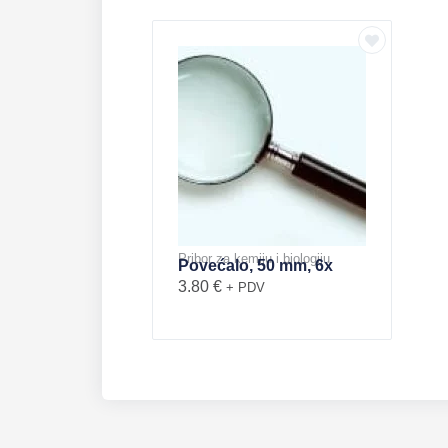
Pribor za kemiju i biologiju
Povećalo, 50 mm, 6x
3.80
€
+ PDV