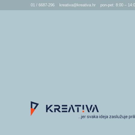
01 / 6687-296
kreativa@kreativa.hr
pon-pet: 8:00 – 14:
…jer svaka ideja zaslužuje pril