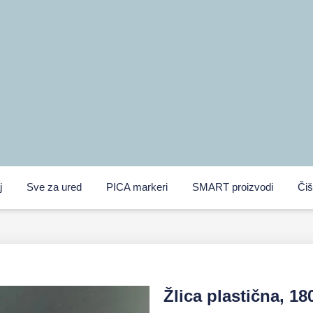
j
Sve za ured
PICA markeri
SMART proizvodi
Čiš
Žlica plastična, 1