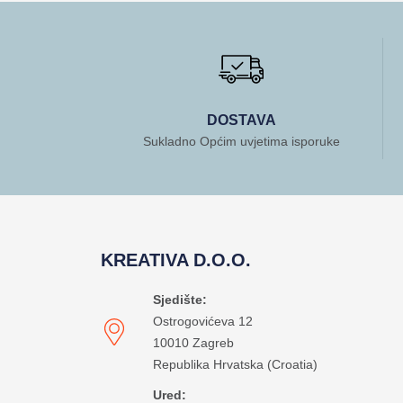
DOSTAVA
Sukladno Općim uvjetima isporuke
KREATIVA D.O.O.
Sjedište:
Ostrogovićeva 12
10010 Zagreb
Republika Hrvatska (Croatia)
Ured: