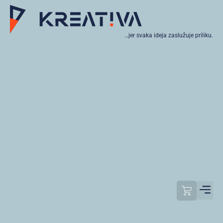
…jer svaka ideja zaslužuje priliku.
Moj raču