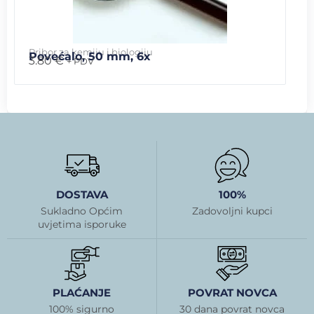
Pribor za kemiju i biologiju
Povećalo, 50 mm, 6x
3.80
€
+ PDV
DOSTAVA
100%
Sukladno Općim
Zadovoljni kupci
uvjetima isporuke
PLAĆANJE
POVRAT NOVCA
100% sigurno
30 dana povrat novca