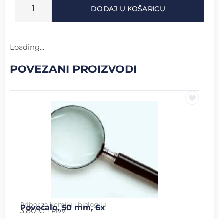
DODAJ U KOŠARICU
Loading...
POVEZANI PROIZVODI
Pribor za kemiju i biologiju
Povećalo, 50 mm, 6x
3.80
€
+ PDV