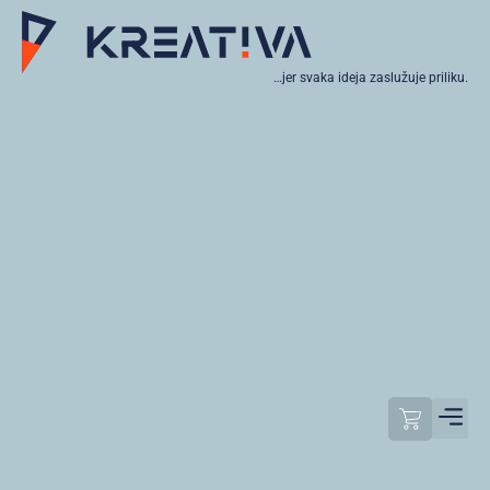
…jer svaka ideja zaslužuje priliku.
Moj raču