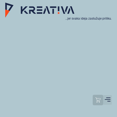
…jer svaka ideja zaslužuje priliku.
Moj raču