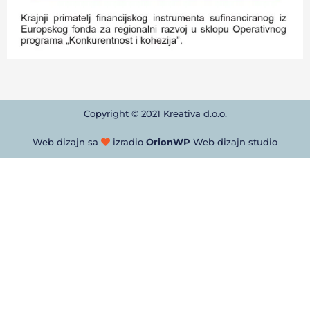
Copyright © 2021 Kreativa d.o.o.
Web dizajn sa
izradio
OrionWP
Web dizajn studio