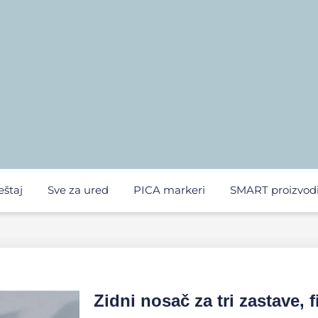
eštaj
Sve za ured
PICA markeri
SMART proizvod
Zidni nosač za tri zastave, 