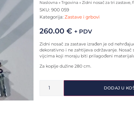
Naslovna
»
Trgovina
»
Zidni nosač za tri zastave,
SKU:
900 059
Kategorija:
Zastave i grbovi
260.00
€
+ PDV
Zidni nosač za zastave izrađen je od nehrđajuć
dekorativno i ne zahtijeva održavanje. Nosač
vijcima koji moraju biti prilagođeni materijalu
Za koplje dužine 280 cm.
DODAJ U KO