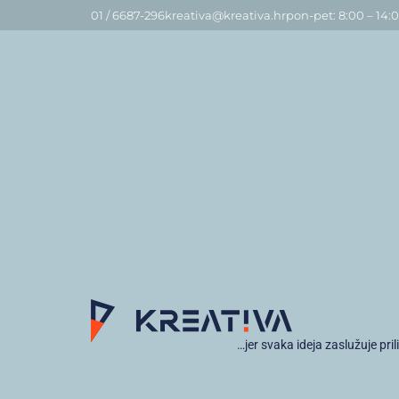
01 / 6687-296
kreativa@kreativa.hr
pon-pet: 8:00 – 14:
…jer svaka ideja zaslužuje pril