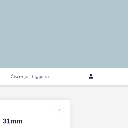
i
Čišćenje i higijena
fi 31mm