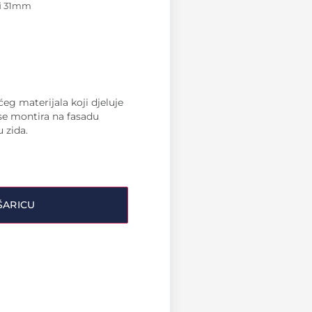
 fi 31mm
eg materijala koji djeluje
 se montira na fasadu
 zida.
ŠARICU