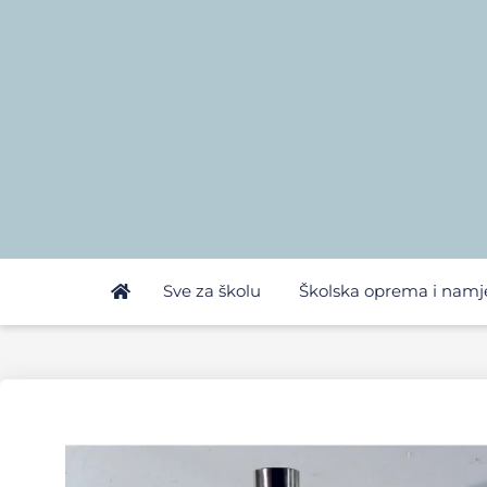
Sve za školu
Školska oprema i namj