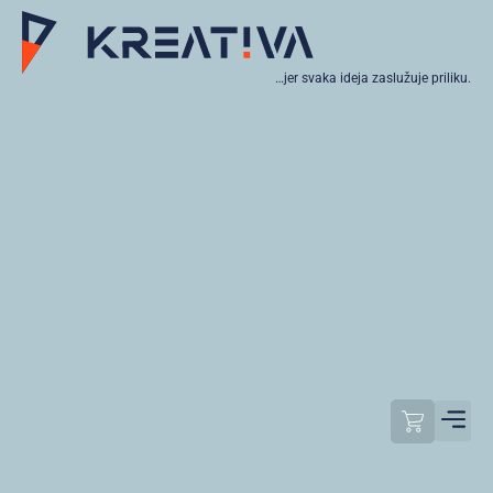
…jer svaka ideja zaslužuje priliku.
Moj raču