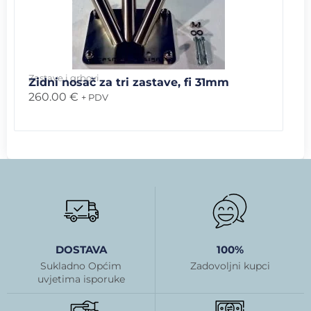
Zastave i grbovi
Zidni nosač za tri zastave, fi 31mm
260.00
€
+ PDV
DOSTAVA
100%
Sukladno Općim
Zadovoljni kupci
uvjetima isporuke