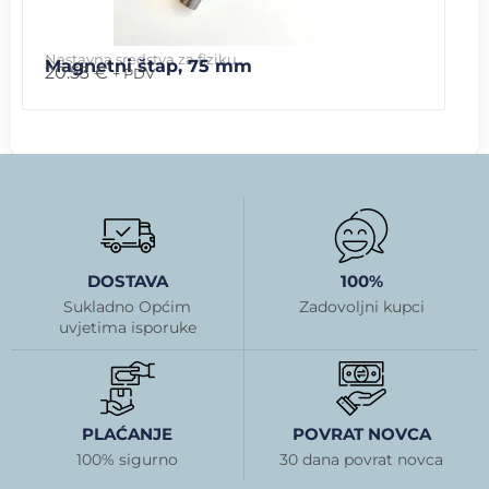
Nastavna sredstva za fiziku
Magnetni štap, 75 mm
20.53
€
+ PDV
DOSTAVA
100%
Sukladno Općim
Zadovoljni kupci
uvjetima isporuke
PLAĆANJE
POVRAT NOVCA
100% sigurno
30 dana povrat novca