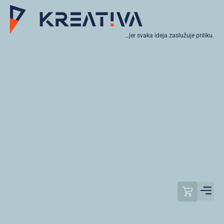
…jer svaka ideja zaslužuje priliku.
Moj raču