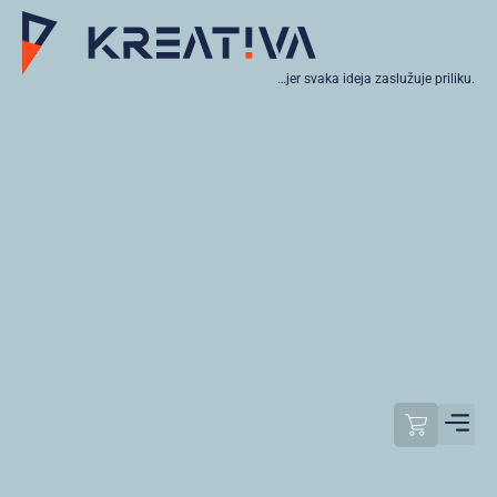
…jer svaka ideja zaslužuje priliku.
Moj raču