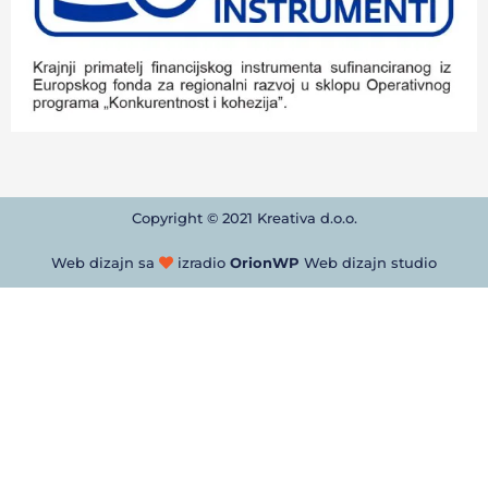
Copyright © 2021 Kreativa d.o.o.
Web dizajn sa
izradio
OrionWP
Web dizajn studio