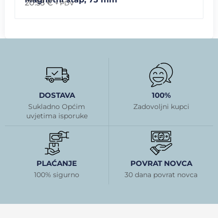
20.53
€
+ PDV
DOSTAVA
100%
Sukladno Općim
Zadovoljni kupci
uvjetima isporuke
PLAĆANJE
POVRAT NOVCA
100% sigurno
30 dana povrat novca