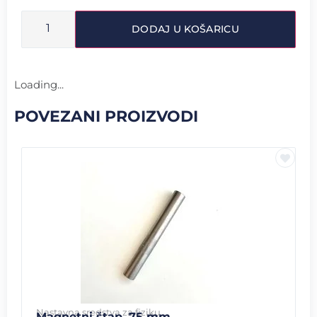
DODAJ U KOŠARICU
Loading...
POVEZANI PROIZVODI
Nastavna sredstva za fiziku
Magnetni štap, 75 mm