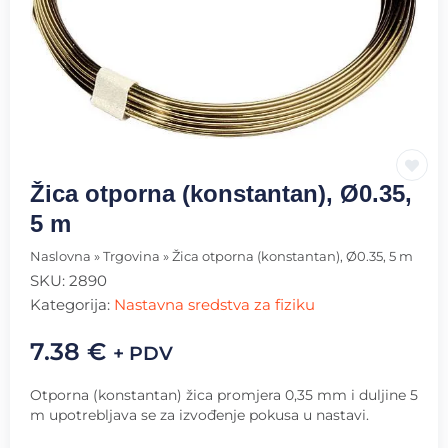
Žica otporna (konstantan), Ø0.35,
5 m
Naslovna
»
Trgovina
»
Žica otporna (konstantan), Ø0.35, 5 m
SKU:
2890
Kategorija:
Nastavna sredstva za fiziku
7.38
€
+ PDV
Otporna (konstantan) žica promjera 0,35 mm i duljine 5
m upotrebljava se za izvođenje pokusa u nastavi.