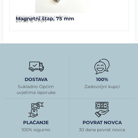
Nastavna sredstva za fiziku
Magnetni štap, 75 mm
20.53
€
+ PDV
DOSTAVA
100%
Sukladno Općim
Zadovoljni kupci
uvjetima isporuke
PLAĆANJE
POVRAT NOVCA
100% sigurno
30 dana povrat novca