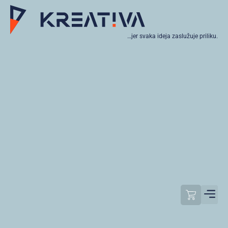
…jer svaka ideja zaslužuje priliku.
Moj raču