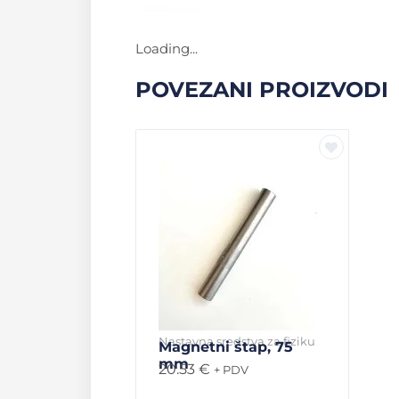
Loading...
POVEZANI PROIZVODI
Nastavna sredstva za fiziku
Magnetni štap, 75
mm
20.53
€
+ PDV