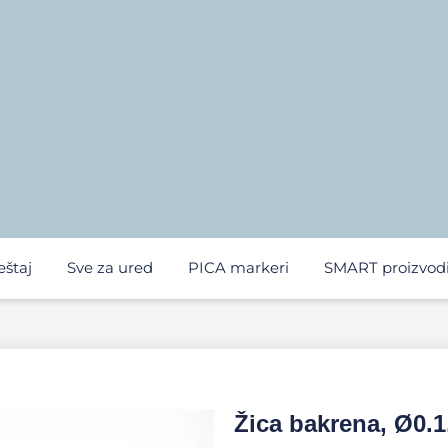
eštaj
Sve za ured
PICA markeri
SMART proizvod
Žica bakrena, Ø0.1