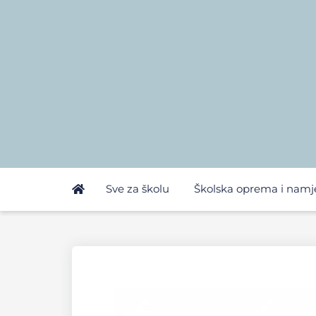
Sve za školu
Školska oprema i namj