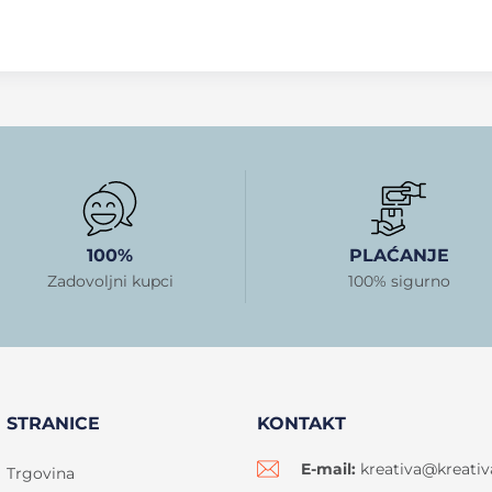
100%
PLAĆANJE
Zadovoljni kupci
100% sigurno
STRANICE
KONTAKT
E-mail:
kreativa@kreativ
Trgovina