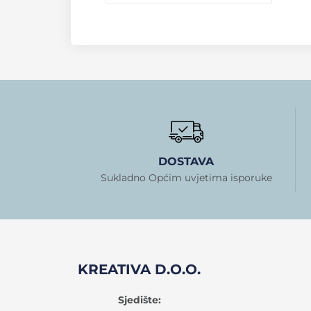
DOSTAVA
Sukladno Općim uvjetima isporuke
KREATIVA D.O.O.
Sjedište: