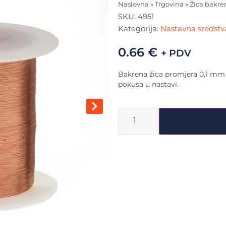
Naslovna
»
Trgovina
»
Žica bakren
SKU:
4951
Kategorija:
Nastavna sredstva
0.66
€
+ PDV
Bakrena žica promjera 0,1 mm i
pokusa u nastavi.