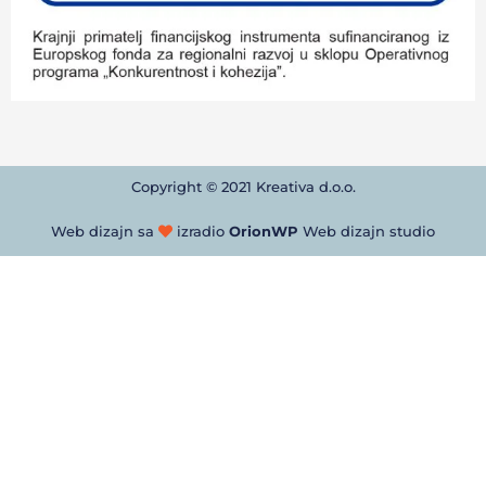
Copyright © 2021 Kreativa d.o.o.
Web dizajn sa
izradio
OrionWP
Web dizajn studio