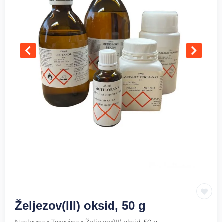
Željezov(III) oksid, 50 g
Naslovna
»
Trgovina
»
Željezov(III) oksid, 50 g