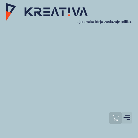
…jer svaka ideja zaslužuje priliku.
Moj raču