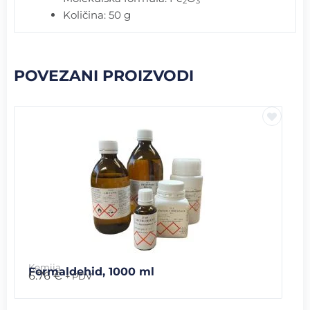
2
3
Količina: 50 g
POVEZANI PROIZVODI
Kemija
Formaldehid, 1000 ml
6.76
€
+ PDV