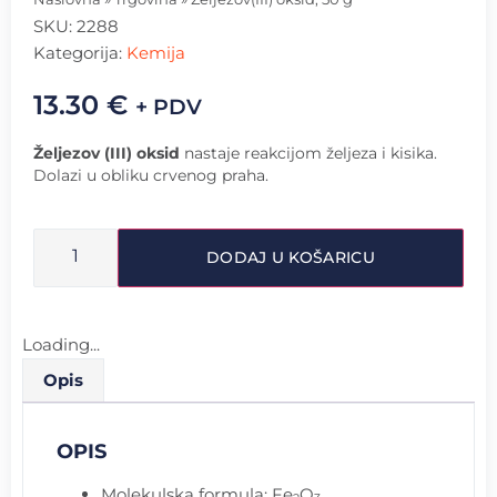
SKU:
2288
Kategorija:
Kemija
13.30
€
+ PDV
Željezov (III) oksid
nastaje reakcijom željeza i kisika.
Dolazi u obliku crvenog praha.
DODAJ U KOŠARICU
Loading...
Opis
OPIS
Molekulska formula: Fe
O