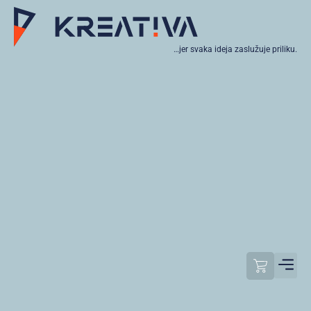
…jer svaka ideja zaslužuje priliku.
Moj raču