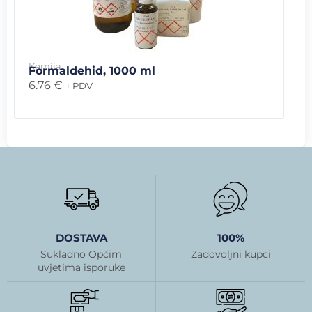
Kemija
Formaldehid, 1000 ml
6.76
€
+ PDV
DOSTAVA
100%
Sukladno Općim
Zadovoljni kupci
uvjetima isporuke