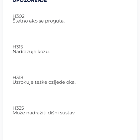
UPOZORENJE
H302
Štetno ako se proguta.
H315
Nadražuje kožu.
H318
Uzrokuje teške ozljede oka.
H335
Može nadražiti dišni sustav.