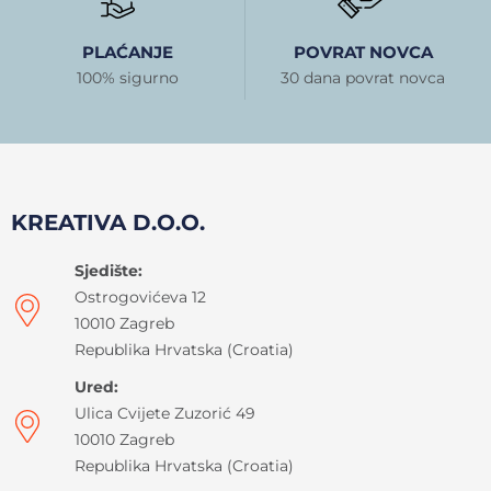
PLAĆANJE
POVRAT NOVCA
100% sigurno
30 dana povrat novca
KREATIVA D.O.O.
Sjedište:
Ostrogovićeva 12
10010 Zagreb
Republika Hrvatska (Croatia)
Ured:
Ulica Cvijete Zuzorić 49
10010 Zagreb
Republika Hrvatska (Croatia)