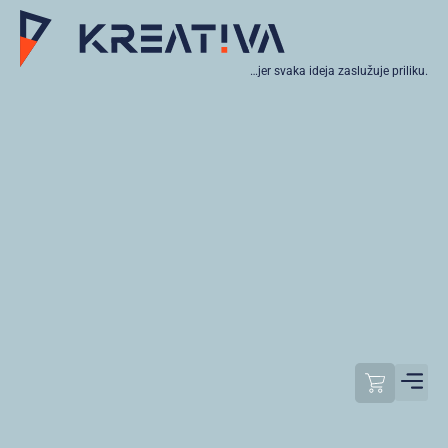
…jer svaka ideja zaslužuje priliku.
Moj raču