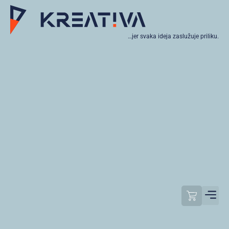
…jer svaka ideja zaslužuje priliku.
Moj raču