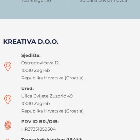
100% sigurno
30 dana povrat novca
KREATIVA D.O.O.
Sjedište:
Ostrogovićeva 12
10010 Zagreb
Republika Hrvatska (Croatia)
Ured:
Ulica Cvijete Zuzorić 49
10010 Zagreb
Republika Hrvatska (Croatia)
PDV ID BR./OIB:
HR37351859504
Transakcijski račun (IBAN):