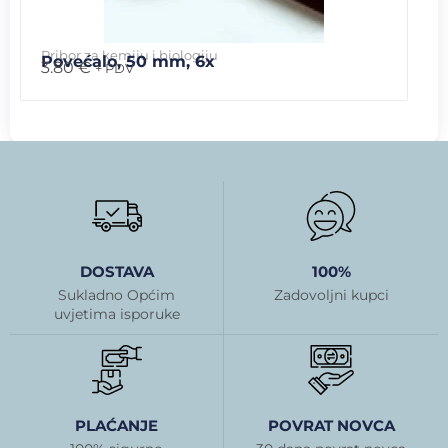
Pribor za kemiju i biologiju
Povećalo, 50 mm, 6x
3.80
€
+ PDV
DOSTAVA
100%
Sukladno Općim
Zadovoljni kupci
uvjetima isporuke
PLAĆANJE
POVRAT NOVCA