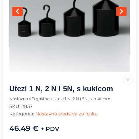
Utezi 1 N, 2 N i 5N, s kukicom
Naslovna
»
Trgovina
»
Utezi 1 N, 2 N i 5N, s kukicom
SKU:
2857
Kategorija:
Nastavna sredstva za fiziku
46.49
€
+ PDV