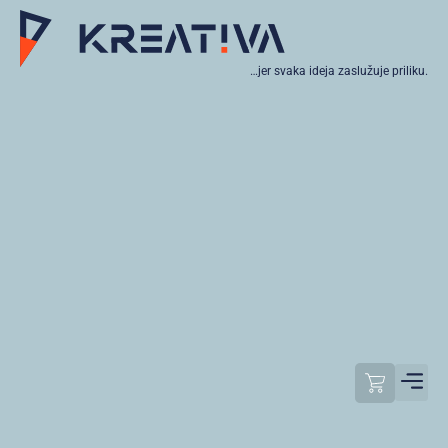
…jer svaka ideja zaslužuje priliku.
Moj raču