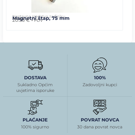
Nastavna sredstva za fiziku
Magnetni štap, 75 mm
20.53
€
+ PDV
DOSTAVA
100%
Sukladno Općim
Zadovoljni kupci
uvjetima isporuke
PLAĆANJE
POVRAT NOVCA
100% sigurno
30 dana povrat novca