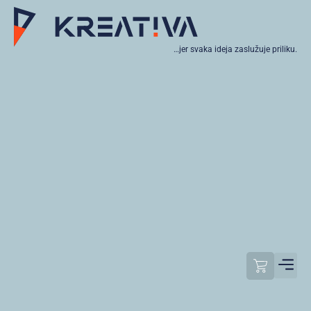
…jer svaka ideja zaslužuje priliku.
Moj raču