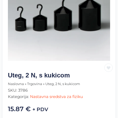
Uteg, 2 N, s kukicom
Naslovna
»
Trgovina
»
Uteg, 2 N, s kukicom
SKU:
3786
Kategorija:
Nastavna sredstva za fiziku
15.87
€
+ PDV