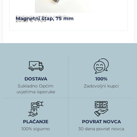
Nastavna sredstva za fiziku
Magnetni štap, 75 mm
20.53
€
+ PDV
DOSTAVA
100%
Sukladno Općim
Zadovoljni kupci
uvjetima isporuke
PLAĆANJE
POVRAT NOVCA
100% sigurno
30 dana povrat novca