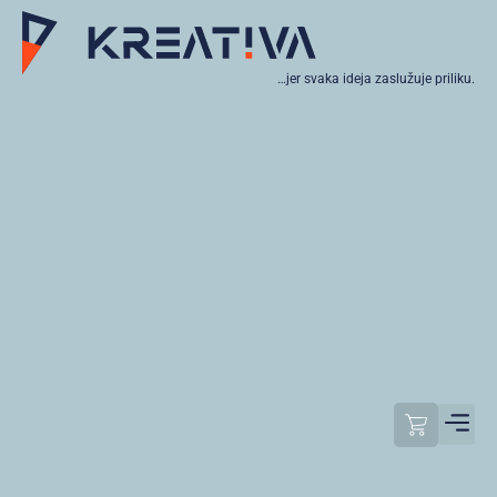
…jer svaka ideja zaslužuje priliku.
Moj raču