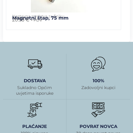
Nastavna sredstva za fiziku
Magnetni štap, 75 mm
20.53
€
+ PDV
DOSTAVA
100%
Sukladno Općim
Zadovoljni kupci
uvjetima isporuke
PLAĆANJE
POVRAT NOVCA