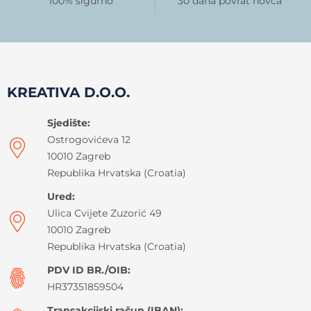
100% sigurno
30 dana povrat novca
KREATIVA D.O.O.
Sjedište:
Ostrogovićeva 12
10010 Zagreb
Republika Hrvatska (Croatia)
Ured:
Ulica Cvijete Zuzorić 49
10010 Zagreb
Republika Hrvatska (Croatia)
PDV ID BR./OIB:
HR37351859504
Transakcijski račun (IBAN):