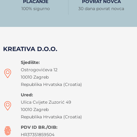
PLAĆANJE
POVRAT NOVCA
100% sigurno
30 dana povrat novca
KREATIVA D.O.O.
Sjedište:
Ostrogovićeva 12
10010 Zagreb
Republika Hrvatska (Croatia)
Ured:
Ulica Cvijete Zuzorić 49
10010 Zagreb
Republika Hrvatska (Croatia)
PDV ID BR./OIB:
HR37351859504