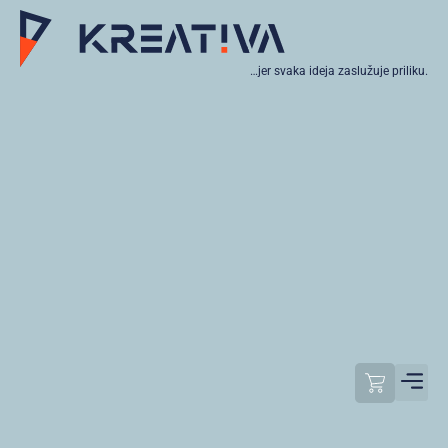
…jer svaka ideja zaslužuje priliku.
Moj raču