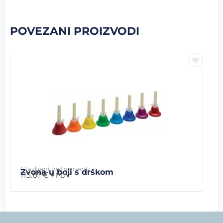
POVEZANI PROIZVODI
Glazbeni instrumenti
Zvona u boji s drškom
113.61
€
+ PDV