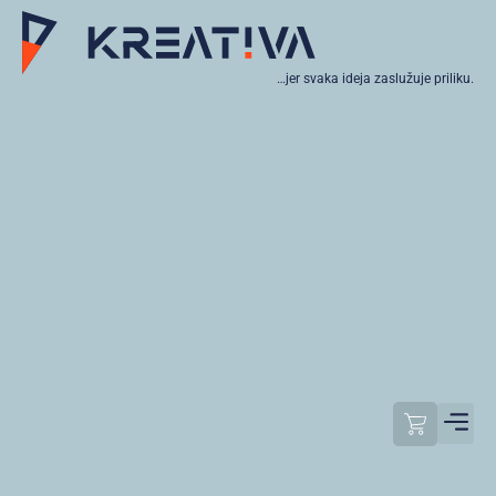
…jer svaka ideja zaslužuje priliku.
Moj raču