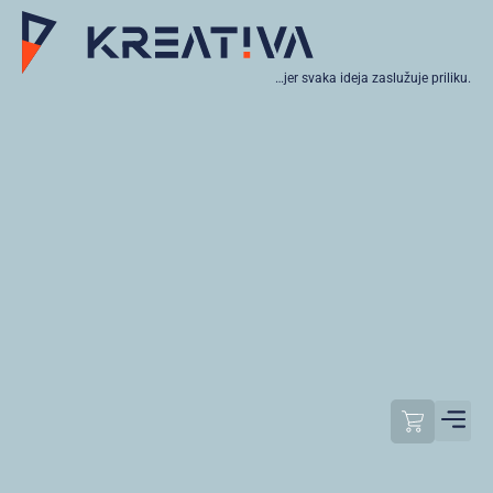
…jer svaka ideja zaslužuje priliku.
Moj raču