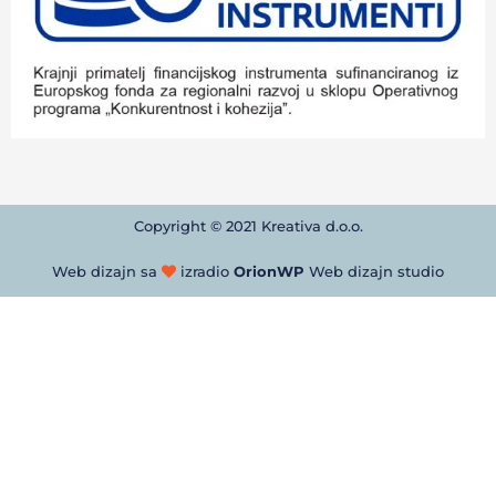
Copyright © 2021 Kreativa d.o.o.
Web dizajn sa
izradio
OrionWP
Web dizajn studio