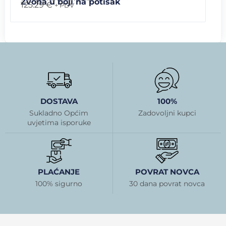
Zvona u boji na potisak
125.29
€
+ PDV
DOSTAVA
100%
Sukladno Općim
Zadovoljni kupci
uvjetima isporuke
PLAĆANJE
POVRAT NOVCA
100% sigurno
30 dana povrat novca