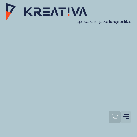
…jer svaka ideja zaslužuje priliku.
Moj raču