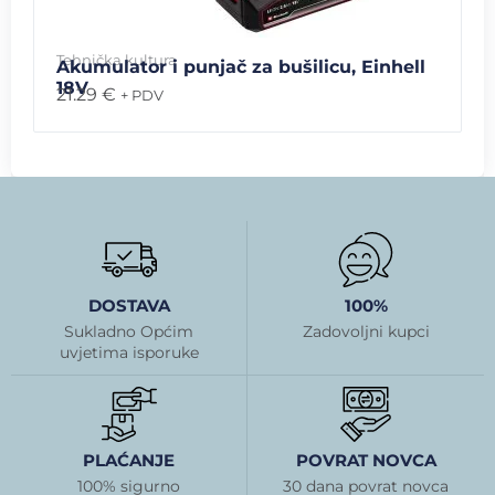
Tehnička kultura
Akumulator i punjač za bušilicu, Einhell
18V
21.29
€
+ PDV
DOSTAVA
100%
Sukladno Općim
Zadovoljni kupci
uvjetima isporuke
PLAĆANJE
POVRAT NOVCA
100% sigurno
30 dana povrat novca