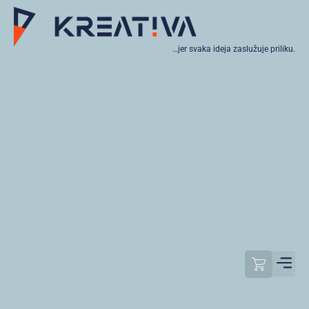
…jer svaka ideja zaslužuje priliku.
Moj raču