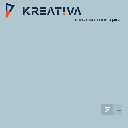
…jer svaka ideja zaslužuje priliku.
Moj raču