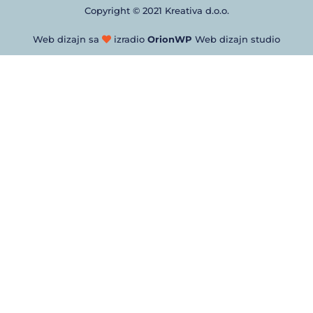
Copyright © 2021 Kreativa d.o.o.
Web dizajn sa
izradio
OrionWP
Web dizajn studio