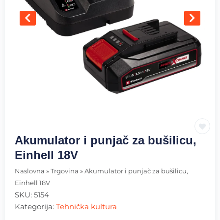
Akumulator i punjač za bušilicu,
Einhell 18V
Naslovna
»
Trgovina
»
Akumulator i punjač za bušilicu,
Einhell 18V
SKU:
5154
Kategorija:
Tehnička kultura