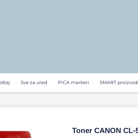
eštaj
Sve za ured
PICA markeri
SMART proizvod
Toner CANON CL-