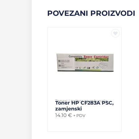
POVEZANI PROIZVODI
Toneri i pribor za računala
Toner HP CF283A PSC,
zamjenski
14.10
€
+ PDV