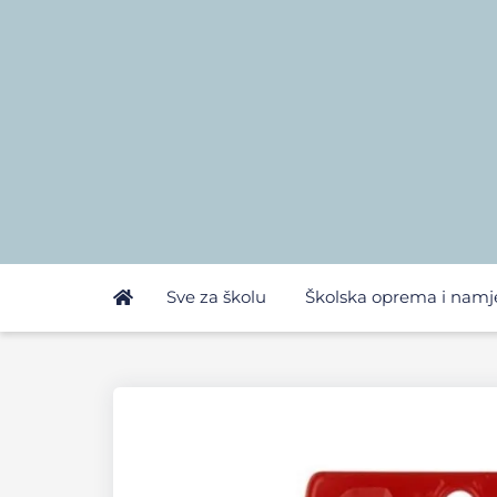
Sve za školu
Školska oprema i namj