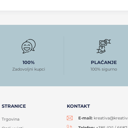
100%
PLAĆANJE
Zadovoljni kupci
100% sigurno
STRANICE
KONTAKT
E-mail:
kreativa@kreativ
Trgovina
Telefon:
+385 (0)1 / 6687