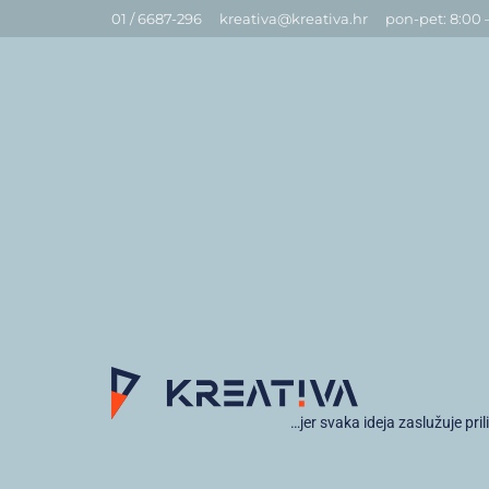
01 / 6687-296
kreativa@kreativa.hr
pon-pet: 8:00 
…jer svaka ideja zaslužuje pril