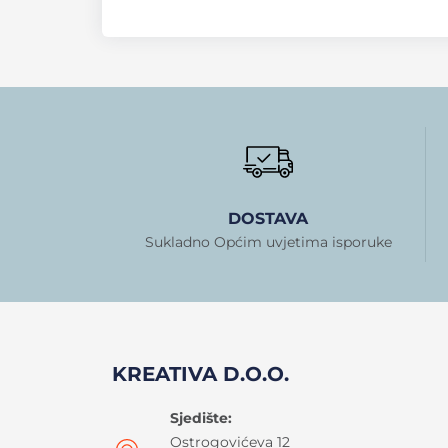
DOSTAVA
Sukladno Općim uvjetima isporuke
KREATIVA D.O.O.
Sjedište:
Ostrogovićeva 12