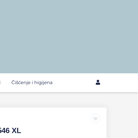
i
Čišćenje i higijena
546 XL