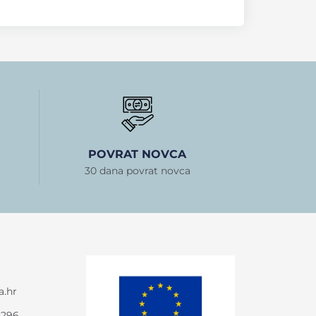
POVRAT NOVCA
30 dana povrat novca
a.hr
-296