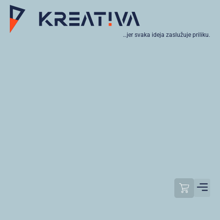
…jer svaka ideja zaslužuje priliku.
Moj raču