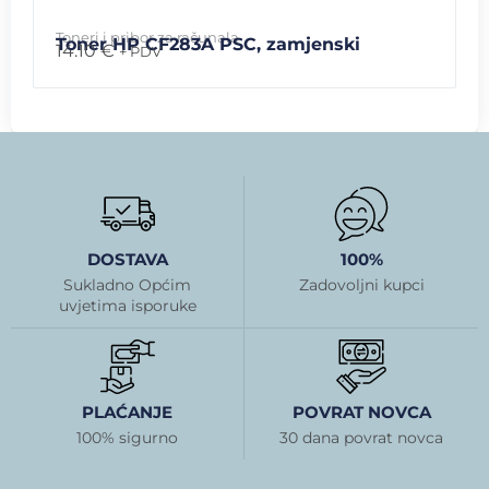
Toneri i pribor za računala
Toner HP CF283A PSC, zamjenski
14.10
€
+ PDV
DOSTAVA
100%
Sukladno Općim
Zadovoljni kupci
uvjetima isporuke
PLAĆANJE
POVRAT NOVCA
100% sigurno
30 dana povrat novca